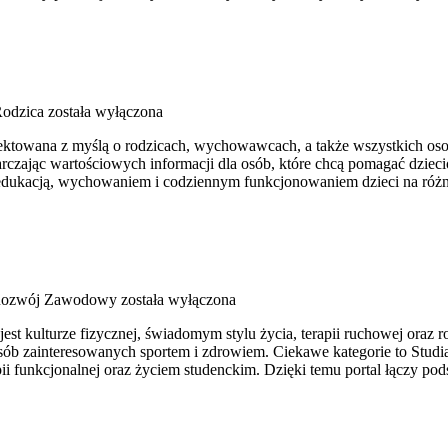
Rodzica
została wyłączona
projektowana z myślą o rodzicach, wychowawcach, a także wszystkich 
tarczając wartościowych informacji dla osób, które chcą pomagać dzie
 edukacją, wychowaniem i codziennym funkcjonowaniem dzieci na różn
 Rozwój Zawodowy
została wyłączona
st kulturze fizycznej, świadomym stylu życia, terapii ruchowej oraz 
osób zainteresowanych sportem i zdrowiem. Ciekawe kategorie to Studi
apii funkcjonalnej oraz życiem studenckim. Dzięki temu portal łączy