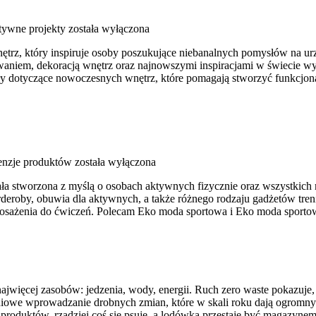
tywne projekty
została wyłączona
nętrz, który inspiruje osoby poszukujące niebanalnych pomysłów na u
owaniem, dekoracją wnętrz oraz najnowszymi inspiracjami w świecie wyp
y dotyczące nowoczesnych wnętrz, które pomagają stworzyć funkcjona
cenzje produktów
została wyłączona
tała stworzona z myślą o osobach aktywnych fizycznie oraz wszystkich
eroby, obuwia dla aktywnych, a także różnego rodzaju gadżetów tren
osażenia do ćwiczeń. Polecam Eko moda sportowa i Eko moda sporto
 najwięcej zasobów: jedzenia, wody, energii. Ruch zero waste pokazuje
pniowe wprowadzanie drobnych zmian, które w skali roku dają ogromny e
roduktów, rzadziej coś się psuje, a lodówka przestaje być magazyne