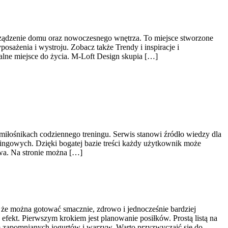
rządzenie domu oraz nowoczesnego wnętrza. To miejsce stworzone
osażenia i wystroju. Zobacz także Trendy i inspiracje i
lne miejsce do życia. M-Loft Design skupia […]
 miłośnikach codziennego treningu. Serwis stanowi źródło wiedzy dla
ingowych. Dzięki bogatej bazie treści każdy użytkownik może
wa. Na stronie można […]
, że można gotować smacznie, zdrowo i jednocześnie bardziej
fekt. Pierwszym krokiem jest planowanie posiłków. Prostą listą na
m zapomnianych jogurtów i warzyw. Warto przyzwyczaić się do