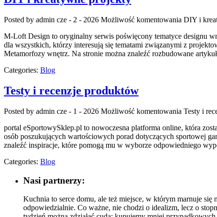
Posted by admin
cze - 2 - 2026
Możliwość komentowania
DIY i krea
M-Loft Design to oryginalny serwis poświęcony tematyce designu w
dla wszystkich, którzy interesują się tematami związanymi z projekt
Metamorfozy wnętrz. Na stronie można znaleźć rozbudowane artykuł
Categories:
Blog
Testy i recenzje produktów
Posted by admin
cze - 1 - 2026
Możliwość komentowania
Testy i re
portal eSportowySklep.pl to nowoczesna platforma online, która zos
osób poszukujących wartościowych porad dotyczących sportowej gard
znaleźć inspiracje, które pomogą mu w wyborze odpowiedniego wyp
Categories:
Blog
Nasi partnerzy:
Kuchnia to serce domu, ale też miejsce, w którym marnuje się
odpowiedzialnie. Co ważne, nie chodzi o idealizm, lecz o sto
tydzień można zdziałać cuda: kupujemy mniej przypadkowych p