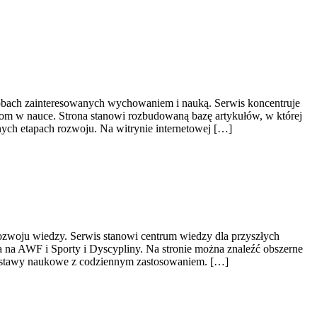
osobach zainteresowanych wychowaniem i nauką. Serwis koncentruje
ciom w nauce. Strona stanowi rozbudowaną bazę artykułów, w której
ych etapach rozwoju. Na witrynie internetowej […]
rozwoju wiedzy. Serwis stanowi centrum wiedzy dla przyszłych
a na AWF i Sporty i Dyscypliny. Na stronie można znaleźć obszerne
 podstawy naukowe z codziennym zastosowaniem. […]